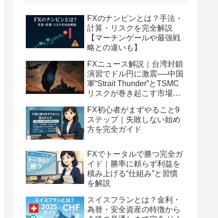
FXのナンピンとは？手法・
計算・リスクを完全解説
【マーチンゲールや最強戦
略との違いも】
FXニュース解説｜台湾封鎖
演習でドル円に激震──中国
軍“Strait Thunder”とTSMC
リスクが巻き起こす市場の
連鎖反応とは？
FX初心者がまずやること9
ステップ｜失敗しない始め
方を完全ガイド
FXでトータルで勝つ完全ガ
イド｜勝率に頼らず利益を
積み上げる“仕組み”と習慣
を解説
スイスフランとは？金利・
為替・安全資産の特徴から