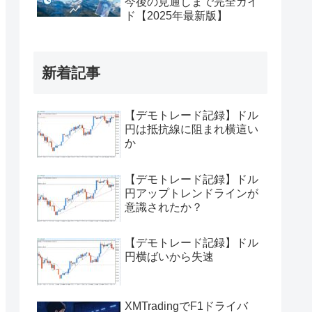
今後の見通しまで完全ガイ
ド【2025年最新版】
新着記事
【デモトレード記録】ドル
円は抵抗線に阻まれ横這い
か
【デモトレード記録】ドル
円アップトレンドラインが
意識されたか？
【デモトレード記録】ドル
円横ばいから失速
XMTradingでF1ドライバ