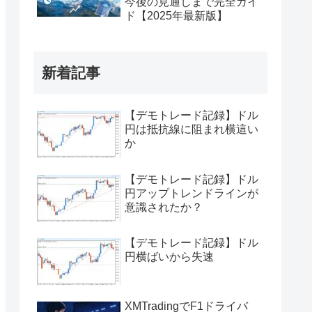
今後の見通しまで完全ガイ
ド【2025年最新版】
新着記事
【デモトレード記録】ドル
円は抵抗線に阻まれ横這い
か
【デモトレード記録】ドル
円アップトレンドラインが
意識されたか？
【デモトレード記録】ドル
円横ばいから失速
XMTradingでF1ドライバ