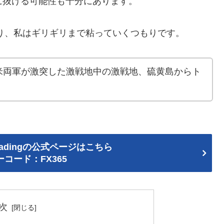
に抜ける可能性も十分にあります。
り、私はギリギリまで粘っていくつもりです。
米両軍が激突した激戦地中の激戦地、硫黄島からト
adingの公式ページはこちら
コード：FX365
次