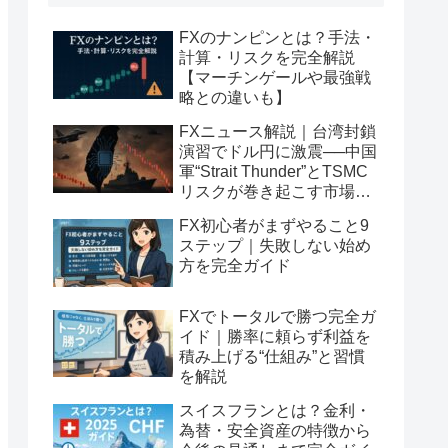
FXのナンピンとは？手法・
計算・リスクを完全解説
【マーチンゲールや最強戦
略との違いも】
FXニュース解説｜台湾封鎖
演習でドル円に激震──中国
軍“Strait Thunder”とTSMC
リスクが巻き起こす市場の
連鎖反応とは？
FX初心者がまずやること9
ステップ｜失敗しない始め
方を完全ガイド
FXでトータルで勝つ完全ガ
イド｜勝率に頼らず利益を
積み上げる“仕組み”と習慣
を解説
スイスフランとは？金利・
為替・安全資産の特徴から