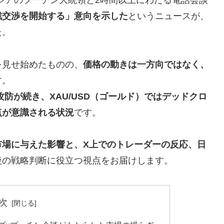
がロシアのプーチン大統領と2時間以上にわたる電話会談
戦交渉を開始する」意向を示した
というニュースが、
た。
を見せ始めたものの、
価格の動きは一方向ではなく、
す。
攻防が続き、XAU/USD（ゴールド）ではデッドクロ
点が意識される状況
です。
市場に与えた影響と、X上でのトレーダーの反応、日
後の戦略判断に役立つ視点をお届けします。
次