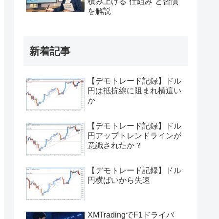
積み上げる“仕組み”と習慣
を解説
新着記事
【デモトレード記録】ドル
円は抵抗線に阻まれ横這い
か
【デモトレード記録】ドル
円アップトレンドラインが
意識されたか？
【デモトレード記録】ドル
円横ばいから失速
XMTradingでF1ドライバ