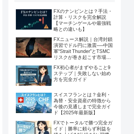
FXのナンピンとは？手法・
計算・リスクを完全解説
【マーチンゲールや最強戦
略との違いも】
FXニュース解説｜台湾封鎖
演習でドル円に激震──中国
軍“Strait Thunder”とTSMC
リスクが巻き起こす市場の
連鎖反応とは？
FX初心者がまずやること9
ステップ｜失敗しない始め
方を完全ガイド
スイスフランとは？金利・
為替・安全資産の特徴から
今後の見通しまで完全ガイ
ド【2025年最新版】
FXでトータルで勝つ完全ガ
イド｜勝率に頼らず利益を