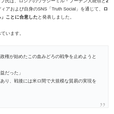
ランプ氏は、ロシアのウラジーミル・プーチン大統領と
2
および自身のSNS「Truth Social」を通じて、
ロ
る」ことに合意した
と発表しました。
べています。
の政権が始めたこの血みどろの戦争を止めようと
有益だった」
があり、戦後には米ロ間で大規模な貿易の実現を