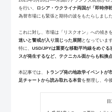
2025年5月20日──米国のトランプ大統領
を行い、
ロシア・ウクライナ両国が「即時停
為替市場にも緊張と期待の波をもたらしまし
これに対し、市場は「リスクオン」への傾き
迷いと警戒が入り混じった展開
となっていま
特に、
USD/JPYは重要な移動平均線をめぐる
スが発生するなど、テクニカル面からも転換
本記事では、
トランプ発の地政学イベントが
足チャートから読み取れる本音
を整理し、今
目