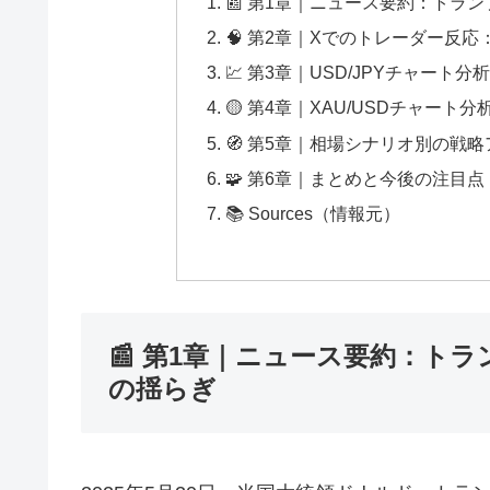
📰 第1章｜ニュース要約：トラ
🧠 第2章｜Xでのトレーダー反
💹 第3章｜USD/JPYチャート分析
🟡 第4章｜XAU/USDチャート分析
🧭 第5章｜相場シナリオ別の戦
🧩 第6章｜まとめと今後の注目点
📚 Sources（情報元）
📰 第1章｜ニュース要約：ト
の揺らぎ