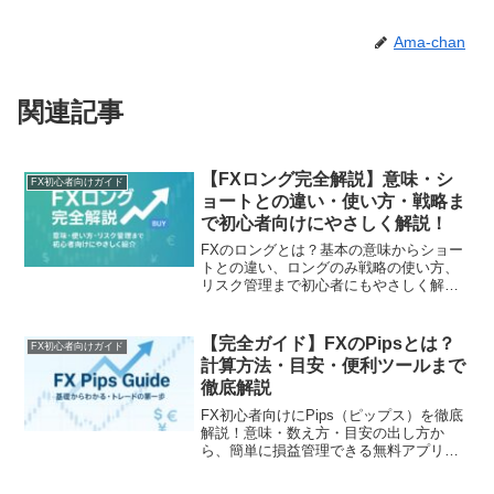
Ama-chan
関連記事
【FXロング完全解説】意味・シ
FX初心者向けガイド
ョートとの違い・使い方・戦略ま
で初心者向けにやさしく解説！
FXのロングとは？基本の意味からショー
トとの違い、ロングのみ戦略の使い方、
リスク管理まで初心者にもやさしく解
説。ポジション比率やロングカバーもわ
かりやすく紹介！
【完全ガイド】FXのPipsとは？
FX初心者向けガイド
計算方法・目安・便利ツールまで
徹底解説
FX初心者向けにPips（ピップス）を徹底
解説！意味・数え方・目安の出し方か
ら、簡単に損益管理できる無料アプリ活
用法、トレード力を底上げする実践テク
ニックまで、実用視点でわかりやすくま