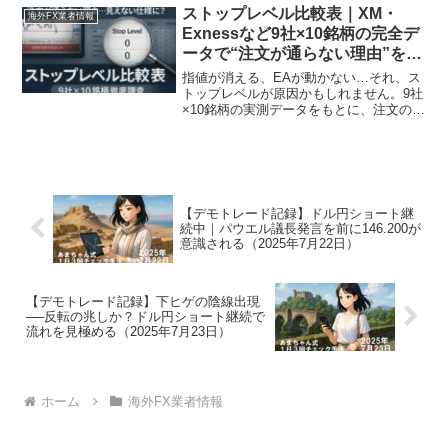
ストップレベル比較表｜XM・
海外FX業者情報
Exnessなど9社×10銘柄の完全デ
ータで“注文が通らない理由”を可
視化
指値が消える、EAが動かない…それ、ス
トップレベルが原因かもしれません。9社
×10銘柄の実測データをもとに、注文の自
由度が高いブローカーを比較。スキャ
ル・EAに最適な“ゼロ制限”業者も紹介！
【デモトレード記録】ドル円ショート継
続中｜パウエル議長発言を前に146.200が
意識される（2025年7月22日）
【デモトレード記録】下ヒゲの陰線出現
──反転の兆しか？ドル円ショート継続で
流れを見極める（2025年7月23日）
ホーム
海外FX業者情報