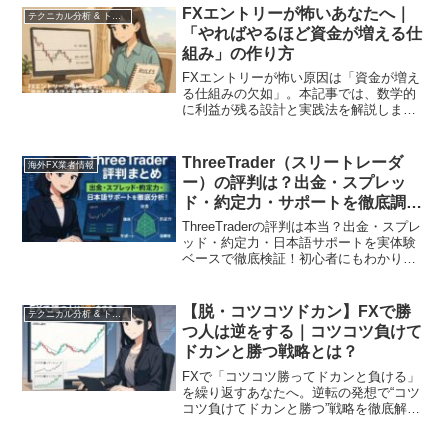
とめました。
FXエントリーが怖いあなたへ｜
テクニカル分析 & トレード戦略
「やればやるほど資金が増える仕
組み」の作り方
FXエントリーが怖い原因は「資金が増え
る仕組みの欠如」。本記事では、数学的
に利益が残る設計と実践法を解説しま
す。
ThreeTrader（スリートレーダ
海外FX業者情報
ー）の評判は？出金・スプレッ
ド・約定力・サポートを徹底調
査！
ThreeTraderの評判は本当？出金・スプレ
ッド・約定力・日本語サポートを実体験
ベースで徹底検証！初心者にもわかりや
すく解説。
【脱・コツコツドカン】FXで勝
テクニカル分析 & トレード戦略
つ人は逆をする｜コツコツ負けて
ドカンと勝つ戦略とは？
FXで「コツコツ勝ってドカンと負ける」
を繰り返すあなたへ。逆転の発想で“コツ
コツ負けてドカンと勝つ”戦略を徹底解
説！