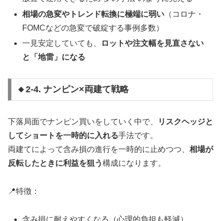
相場の急変やトレンド転換に極端に弱い
（コロナ・
FOMCなどの急変で破綻する事例多数）
一見安定していても、
ロットや注文幅を見直さない
と「地雷」になる
🔸2-4. ナンピン×両建て戦略
下落局面でナンピン買いをしていく中で、
リスクヘッジと
してショートを一時的に入れる
手法です。
両建てによって含み損の進行を一時的に止めつつ、
相場が
反転したときに利益を狙う
構成になります。
📍特徴：
含み損に耐えやすくなる（心理的負担も軽減）