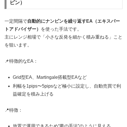
ピン）
一定間隔で
自動的にナンピンを繰り返すEA（エキスパー
トアドバイザー）
を使った手法です。
主にレンジ相場で「小さな反発を細かく積み重ねる」こと
を狙います。
📌特徴的なEA：
Grid型EA、Martingale搭載型EAなど
利幅を1pips〜5pipsなど極小に設定し、自動売買で利
益確定を積み上げる
📍特徴：
放置で運用できるため“夢の手法”のように見える