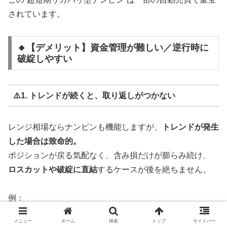
されています。
🔸【デメリット】資金管理が難しい／逆行時に
破綻しやすい
⚠️1. トレンドが続くと、取り返しがつかない
レンジ相場ならナンピンも機能しますが、
トレンドが発生
した場合は致命的。
ポジションが戻る気配なく、含み損だけが膨らみ続け、
ロスカットや破綻に直結
するケースが後を絶ちません。
例：
メニュー
ホーム
検索
トップ
サイドバー
150円で買い→148円→146円→144円…と落ち続ける