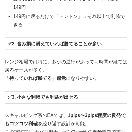
149円
149円に戻るだけで「トントン」→それ以上で利確で
きる
✅2. 含み損に耐えていれば勝てることが多い
レンジ相場では特に、多少の逆行があっても時間が経てば
戻るケースが多く、
「持っていれば勝てる」感覚
になりやすい。
✅3. 小さな利幅でも利益が出せる
スキャルピング系のEAでは、
1pips〜3pips程度の反発で
もコツコツ利確
を繰り返す設計が可能。
この“超短期リカバリ型ナンピン”は一部の自動売買で重宝