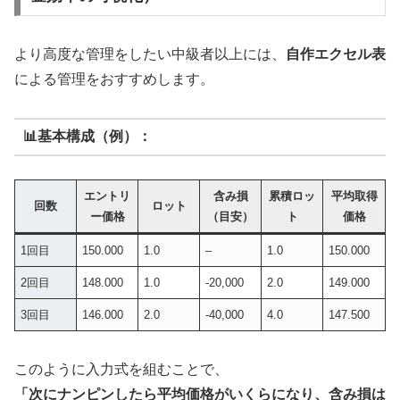
より高度な管理をしたい中級者以上には、
自作エクセル表
による管理をおすすめします。
📊基本構成（例）：
エントリ
含み損
累積ロッ
平均取得
回数
ロット
ー価格
（目安）
ト
価格
1回目
150.000
1.0
–
1.0
150.000
2回目
148.000
1.0
-20,000
2.0
149.000
3回目
146.000
2.0
-40,000
4.0
147.500
このように入力式を組むことで、
「次にナンピンしたら平均価格がいくらになり、含み損は