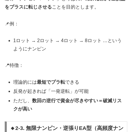
をプラスに転じさせる
ことを目的とします。
📌例：
1ロット → 2ロット → 4ロット → 8ロット …という
ようにナンピン
📍特徴：
理論的には
最短でプラ転
できる
反発が起きれば「一発逆転」が可能
ただし、
数回の逆行で資金が尽きやすい＝破滅リス
クが高い
🔸2-3. 無限ナンピン・逆張りEA型（高頻度ナン