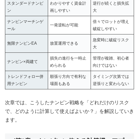
スタンダードナンピ
わかりやすく資金計
逆行が続くと損失拡
ン
画しやすい
大
ナンピンマーチンゲ
倍々でロットが増え
一発逆転が可能
ール
破綻しやすい
急変時に破綻リスク
無限ナンピンEA
放置運用できる
大
損失の進行を一時止
管理が複雑、初心者
ナンピン×両建て
められる
向けではない
トレンドフォロー併
順張り方向で有利な
タイミング次第では
用ナンピン
場面もある
逆張りと変わらない
次章では、こうしたナンピン戦略を「どれだけのリスク
で、どのように計算して使えばよいか？」を解説していき
ます。