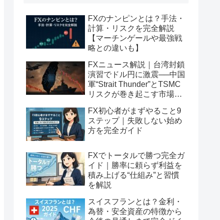
FXのナンピンとは？手法・
計算・リスクを完全解説
【マーチンゲールや最強戦
略との違いも】
FXニュース解説｜台湾封鎖
演習でドル円に激震──中国
軍“Strait Thunder”とTSMC
リスクが巻き起こす市場の
連鎖反応とは？
FX初心者がまずやること9
ステップ｜失敗しない始め
方を完全ガイド
FXでトータルで勝つ完全ガ
イド｜勝率に頼らず利益を
積み上げる“仕組み”と習慣
を解説
スイスフランとは？金利・
為替・安全資産の特徴から