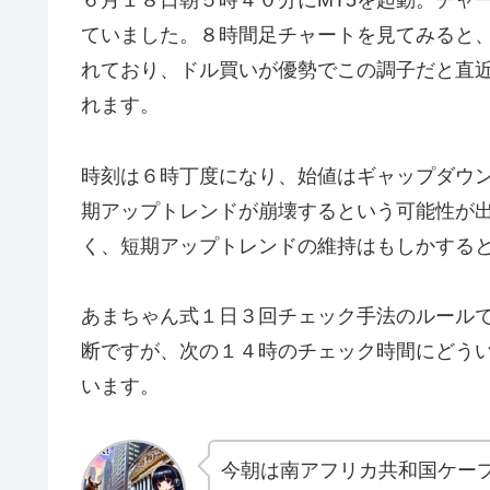
６月１８日朝５時４０分にMT5を起動。チャ
ていました。８時間足チャートを見てみると
れており、ドル買いが優勢でこの調子だと直
れます。
時刻は６時丁度になり、始値はギャップダウ
期アップトレンドが崩壊するという可能性が
く、短期アップトレンドの維持はもしかする
あまちゃん式１日３回チェック手法のルール
断ですが、次の１４時のチェック時間にどう
います。
今朝は南アフリカ共和国ケー