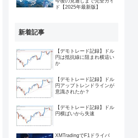
今後の見通しまで完全ガイ
ド【2025年最新版】
新着記事
【デモトレード記録】ドル
円は抵抗線に阻まれ横這い
か
【デモトレード記録】ドル
円アップトレンドラインが
意識されたか？
【デモトレード記録】ドル
円横ばいから失速
XMTradingでF1ドライバ