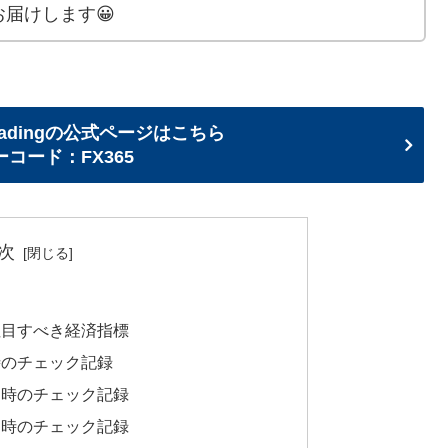
届けします😀
adingの公式ページはこちら
コード：FX365
次
注目すべき経済指標
時のチェック記録
４時のチェック記録
２時のチェック記録