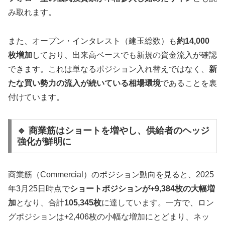
み取れます。
また、オープン・インタレスト（建玉総数）も
約14,000
枚増加
しており、出来高ベースでも新規の資金流入が確認
できます。これは単なるポジション入れ替えではなく、
新
たな買い勢力の流入が続いている相場環境
であることを裏
付けています。
🔹 商業筋はショートを増やし、供給者のヘッジ
強化が鮮明に
商業筋（Commercial）のポジション動向を見ると、2025
年3月25日時点で
ショートポジションが+9,384枚の大幅増
加
となり、合計
105,345枚
に達しています。一方で、ロン
グポジションは+2,406枚の小幅な増加にとどまり、ネッ