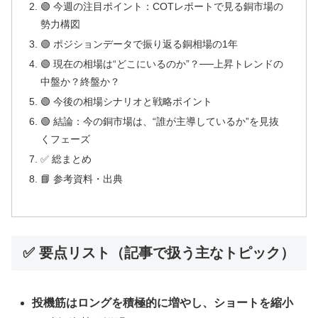
🟢 今週の注目ポイント：COTレポートで見る銅市場の
勢力構図
🟢 ポジションデータで振り返る銅相場の1年
🟢 現在の相場は“どこにいるのか”？──上昇トレンドの
中盤か？終盤か？
🟢 今後の相場シナリオと戦略ポイント
🟢 結論：今の銅市場は、“誰が主導しているか”を見抜
くフェーズ
✅ 総まとめ
📘 参考資料・出典
✅ 要点リスト（記事で扱う主なトピック）
投機筋はロングを積極的に増やし、ショートを縮小