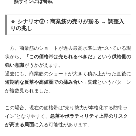
熱サインには警戒
🔹 シナリオ②：商業筋の売りが勝る → 調整入
りの兆し
一方、商業筋のショートが過去最高水準に近づいている現
状から、
「この価格帯は売られるべきだ」という供給側の
強い意識
がうかがえます。
過去にも、商業筋のショートが大きく積み上がった直後に
短期的な反落や高値圏での揉み合い→失速
というパターン
が複数見られました。
この場合、現在の価格帯は“売り勢力が本格化する防衛ラ
イン”となりやすく、
急落やボラティリティ上昇のリスク
が高まる局面
に入る可能性があります。