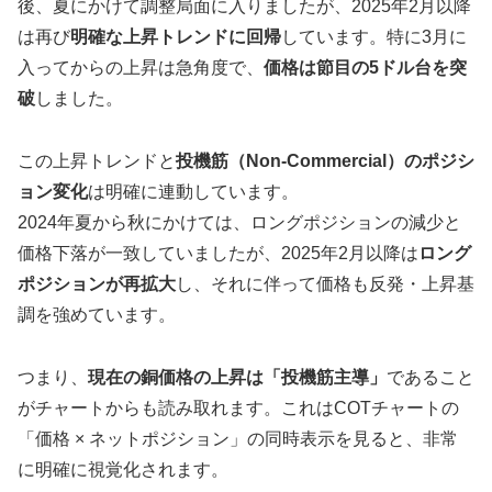
後、夏にかけて調整局面に入りましたが、2025年2月以降
は再び
明確な上昇トレンドに回帰
しています。特に3月に
入ってからの上昇は急角度で、
価格は節目の5ドル台を突
破
しました。
この上昇トレンドと
投機筋（Non-Commercial）のポジシ
ョン変化
は明確に連動しています。
2024年夏から秋にかけては、ロングポジションの減少と
価格下落が一致していましたが、2025年2月以降は
ロング
ポジションが再拡大
し、それに伴って価格も反発・上昇基
調を強めています。
つまり、
現在の銅価格の上昇は「投機筋主導」
であること
がチャートからも読み取れます。これはCOTチャートの
「価格 × ネットポジション」の同時表示を見ると、非常
に明確に視覚化されます。