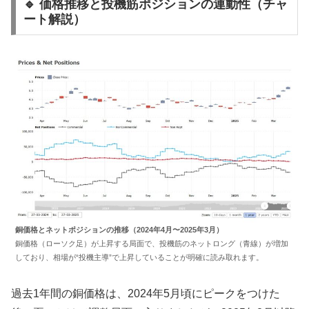
🔹 価格推移と投機筋ポジションの連動性（チャ
ート解説）
銅価格とネットポジションの推移（2024年4月〜2025年3月）
銅価格（ローソク足）が上昇する局面で、投機筋のネットロング（青線）が増加
しており、相場が“投機主導”で上昇していることが明確に読み取れます。
過去1年間の銅価格は、2024年5月頃にピークをつけた