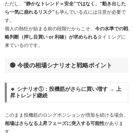
ただし、
“静かなトレンド＝安全”ではなく、“動き出した
ら一気に崩れるリスク”
も孕んでいる点には注意が必要で
す。
個人の熱狂が始まる前の段階だからこそ、
今の水準での戦
略判断（押し目買い or 利確）が求められる
タイミングに
来ているのです。
🟢 今後の相場シナリオと戦略ポイント
🔹 シナリオ①：投機筋がさらに買い増す → 上
昇トレンド継続
このまま投機筋のロングポジションが増加を続ける場合、
相場はさらなる上昇フェーズに突入する可能性
がありま
す。