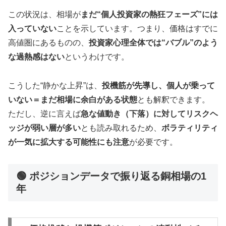
この状況は、相場が
まだ“個人投資家の熱狂フェーズ”には
入っていない
ことを示しています。つまり、価格はすでに
高値圏にあるものの、
投資家心理全体では“バブル”のよう
な過熱感はない
というわけです。
こうした“静かな上昇”は、
投機筋が先導し、個人が乗って
いない＝まだ相場に余白がある状態
とも解釈できます。
ただし、逆に言えば
急な値動き（下落）に対してリスクヘ
ッジが弱い層が多い
とも読み取れるため、
ボラティリティ
が一気に拡大する可能性にも注意
が必要です。
🟢 ポジションデータで振り返る銅相場の1
年