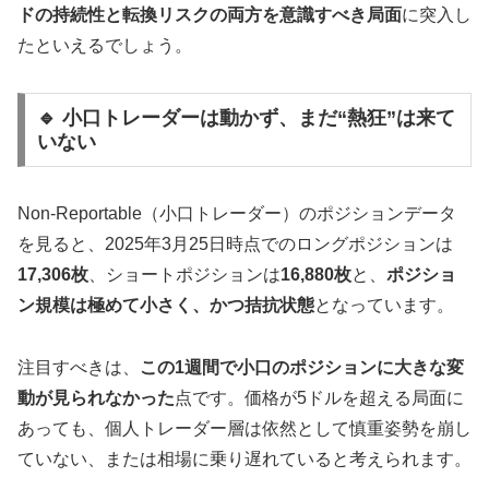
ドの持続性と転換リスクの両方を意識すべき局面
に突入し
たといえるでしょう。
🔹 小口トレーダーは動かず、まだ“熱狂”は来て
いない
Non-Reportable（小口トレーダー）のポジションデータ
を見ると、2025年3月25日時点でのロングポジションは
17,306枚
、ショートポジションは
16,880枚
と、
ポジショ
ン規模は極めて小さく、かつ拮抗状態
となっています。
注目すべきは、
この1週間で小口のポジションに大きな変
動が見られなかった
点です。価格が5ドルを超える局面に
あっても、個人トレーダー層は依然として慎重姿勢を崩し
ていない、または相場に乗り遅れていると考えられます。