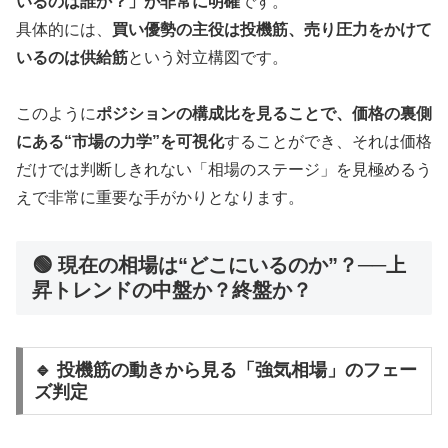
いるのは誰か？」が非常に明確
です。
具体的には、
買い優勢の主役は投機筋、売り圧力をかけて
いるのは供給筋
という対立構図です。
このように
ポジションの構成比を見ることで、価格の裏側
にある“市場の力学”を可視化
することができ、それは価格
だけでは判断しきれない「相場のステージ」を見極めるう
えで非常に重要な手がかりとなります。
🟢 現在の相場は“どこにいるのか”？──上
昇トレンドの中盤か？終盤か？
🔹 投機筋の動きから見る「強気相場」のフェー
ズ判定