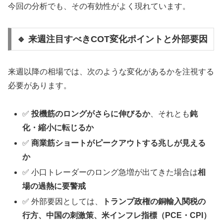
今回の分析でも、その有効性がよく現れています。
🔹 来週注目すべきCOT変化ポイントと外部要因
来週以降の相場では、次のような変化があるかを注視する
必要があります。
✅
投機筋のロングがさらに伸びるか
、それとも
鈍
化・縮小に転じるか
✅
商業筋ショートがピークアウトする兆しが見える
か
✅ 小口トレーダーのロング急増が出てきた場合は
相
場の過熱に要警戒
✅ 外部要因としては、
トランプ政権の銅輸入関税の
行方、中国の刺激策、米インフレ指標（PCE・CPI）