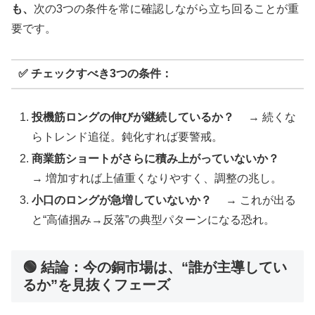
も、
次の3つの条件を常に確認しながら立ち回ることが重
要です。
✅ チェックすべき3つの条件：
投機筋ロングの伸びが継続しているか？
→ 続くな
らトレンド追従。鈍化すれば要警戒。
商業筋ショートがさらに積み上がっていないか？
→ 増加すれば上値重くなりやすく、調整の兆し。
小口のロングが急増していないか？
→ これが出る
と“高値掴み→反落”の典型パターンになる恐れ。
🟢 結論：今の銅市場は、“誰が主導してい
るか”を見抜くフェーズ