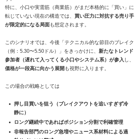
特に、小口や実需筋（商業筋）がまだ本格的に「買い」に
転じていない現在の構造では、
買い圧力に対抗する売り手
が限定的になる局面
も想定されます。
このシナリオでは、今後「テクニカル的な節目のブレイク
（例：5.30〜5.50ドル）」をきっかけに、
新たなトレンド
参加者（遅れて入ってくる小口やシステム系）が参入
し、
価格が一段高に向かう展開
も視野に入ります。
この場合の戦略としては
押し目買いを狙う（ブレイクアウトを追いすぎず冷
静に）
ロング継続中であればポジション分割で利確管理
非報告部門のロング急増やニュース系材料による過