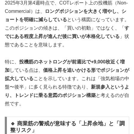
2025年3月第4週時点で、COTレポート上の投機筋（Non-
Commercial）は、
ロングポジションを大きく増やし、シ
ョートを明確に減らしている
という構図になっています。
このポジションの傾きは、「買いの初動」ではなく、「
す
でにある程度上昇が進んだ後に買いが本格化している
」状
態であることを意味します。
特に、
投機筋のネットロングが前週比で+9,000枚近く増
加
している点は、
価格上昇を追いかける形でポジションが
拡大している
ことを示しています。これは「強気相場の中
盤〜後半」に多く見られる特徴であり、
新規参入というよ
り、トレンドに乗る意図のポジション構築
と考えるのが自
然です。
🔹 商業筋の警戒が意味する「上昇余地」と「調
整リスク」