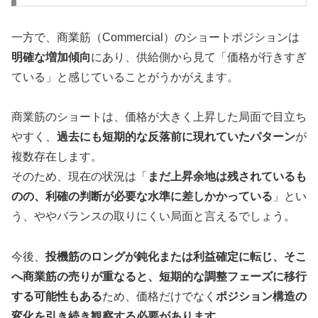
一方で、商業筋（Commercial）のショートポジションは
明確な増加傾向
にあり、供給側から見て「価格が行きすぎ
ている」と感じていることがうかがえます。
商業筋のショートは、価格が大きく上昇した局面で目立ち
やすく、
過去にも短期的な反落前に現れていたパターン
が
複数存在します。
そのため、現在の状況は「
まだ上昇余地は残されているも
のの、利確の判断が必要な水準に差しかかっている
」とい
う、ややバランスの取りにくい局面と言えるでしょう。
今後、
投機筋のロングが鈍化または利益確定に転じ、そこ
へ商業筋の売りが重なると、短期的な調整フェーズに移行
する可能性もある
ため、価格だけでなく
ポジション構造の
変化を引き続き観察する必要があります
。