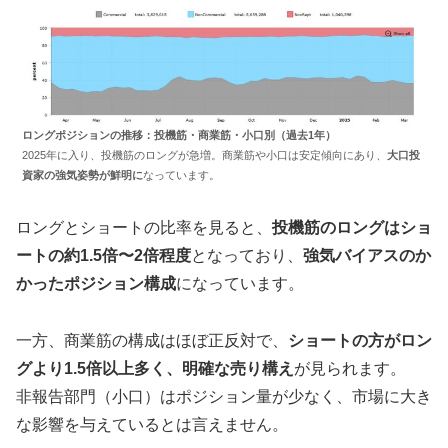
ロングポジションの推移：投機筋・商業筋・小口別（過去1年）
2025年に入り、投機筋のロングが急増。商業筋や小口は安定傾向にあり、
大口投
資家の強気姿勢が鮮明に
なっています。
ロングとショートの比率を見ると、
投機筋のロングはショ
ートの約1.5倍〜2倍程度
となっており、
強気バイアスのか
かったポジション構成
になっています。
一方、商業筋の構成はほぼ正反対で、
ショートの方がロン
グより1.5倍以上多く、明確な売り構え
が見られます。
非報告部門（小口）はポジション量が少なく、市場に大き
な影響を与えているとは言えません。