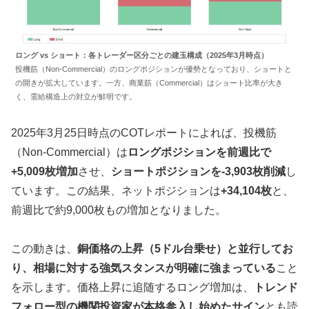
ロング vs ショート：各トレーダー区分ごとの建玉構成（2025年3月時点）
投機筋（Non-Commercial）のロングポジションが優勢となっており、ショートと
の開きが拡大しています。一方、商業筋（Commercial）はショート比率が大き
く、需給構造上の対立が鮮明です。
2025年3月25日時点のCOTレポートによれば、投機筋
（Non-Commercial）は
ロングポジションを前週比で
+5,009枚増加
させ、
ショートポジションを-3,903枚削減
し
ています。この結果、ネットポジションは
+34,104枚
と、
前週比で約9,000枚もの増加となりました。
この動きは、
銅価格の上昇（5ドル台乗せ）と並行してお
り、相場に対する強気スタンスが明確に強まっている
こと
を示します。価格上昇に追随するロング増加は、
トレンド
フォロー型の機関投資家が本格参入し始めたサイン
とも読