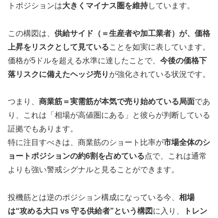
トポジションは
大きくマイナス圏を維持
しています。
この構図は、
供給サイド（＝生産者や加工業者）が、価格
上昇をリスクとして見ている
ことを如実に表しています。
価格が5ドルを超える水準に達したことで、
今後の価格下
落リスクに備えたヘッジ売り
が強化されている状況です。
つまり、
商業筋＝実需筋が本気で売り始めている局面
であ
り、これは「相場が高値圏にある」と彼らが判断している
証拠でもあります。
特に注目すべきは、商業筋のショート比率が
市場全体のシ
ョートポジションの約6割を占めている
点で、これは通常
よりも強い警戒シグナルと見ることができます。
投機筋とは逆のポジション構成になっている今、
相場
は“攻める大口 vs 守る供給者”という構図
に入り、
トレン