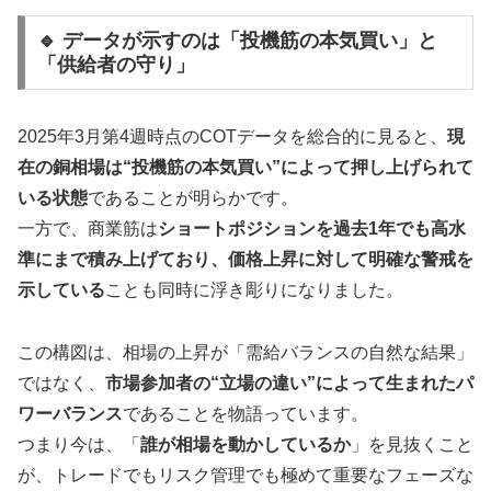
🔹 データが示すのは「投機筋の本気買い」と
「供給者の守り」
2025年3月第4週時点のCOTデータを総合的に見ると、
現
在の銅相場は“投機筋の本気買い”によって押し上げられて
いる状態
であることが明らかです。
一方で、商業筋は
ショートポジションを過去1年でも高水
準にまで積み上げており、価格上昇に対して明確な警戒を
示している
ことも同時に浮き彫りになりました。
この構図は、相場の上昇が「需給バランスの自然な結果」
ではなく、
市場参加者の“立場の違い”によって生まれたパ
ワーバランス
であることを物語っています。
つまり今は、「
誰が相場を動かしているか
」を見抜くこと
が、トレードでもリスク管理でも極めて重要なフェーズな